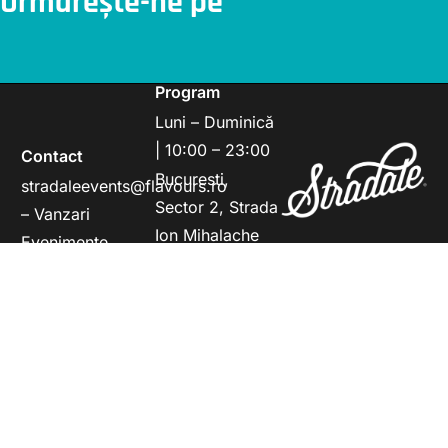
Urmărește-ne pe
Program
Luni – Duminică
| 10:00 – 23:00
Contact
Bucuresti,
stradaleevents@flavours.ro
Sector 2, Strada
– Vanzari
Ion Mihalache
Evenimente
25C
office@flavours.ro
– Marketing &
Operational