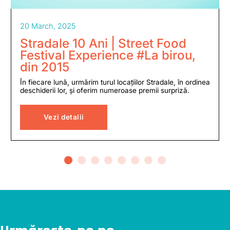
20 March, 2025
Stradale 10 Ani | Street Food
Festival Experience #La birou,
din 2015
În fiecare lună, urmărim turul locațiilor Stradale, în ordinea
deschiderii lor, și oferim numeroase premii surpriză.
Vezi detalii