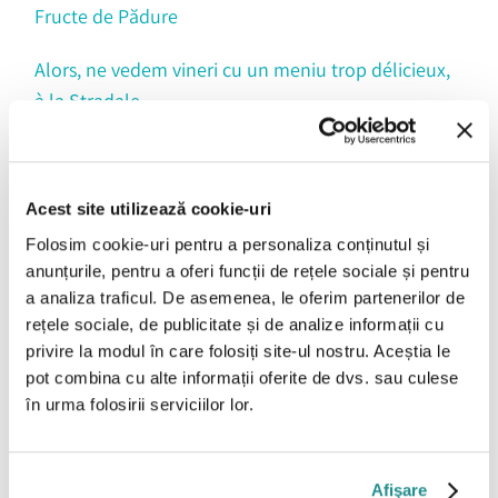
Fructe de Pădure
Alors, ne vedem vineri cu un meniu trop délicieux,
à la Stradale.
HOME
LOCATII
Bon-appetit!
BRANDURI
EVENIMENTE CORPORATE
EVENIMENTE PRIVATE
ABOUT US
BLOG
Acest site utilizează cookie-uri
CONTACT
CARIERE
Folosim cookie-uri pentru a personaliza conținutul și
anunțurile, pentru a oferi funcții de rețele sociale și pentru
a analiza traficul. De asemenea, le oferim partenerilor de
rețele sociale, de publicitate și de analize informații cu
privire la modul în care folosiți site-ul nostru. Aceștia le
pot combina cu alte informații oferite de dvs. sau culese
în urma folosirii serviciilor lor.
Afişare