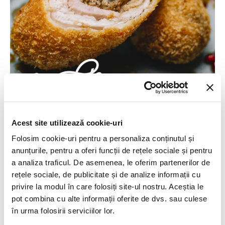
HOME
Acest site utilizează cookie-uri
LOCATII
Eveniment @Stradale – Ziua
BRANDURI
Folosim cookie-uri pentru a personaliza conținutul și
EVENIMENTE CORPORATE
Franței: 14 Iulie
anunțurile, pentru a oferi funcții de rețele sociale și pentru
EVENIMENTE PRIVATE
ABOUT US
a analiza traficul. De asemenea, le oferim partenerilor de
BLOG
rețele sociale, de publicitate și de analize informații cu
CONTACT
NOUTATI
12.07.2023
CARIERE
privire la modul în care folosiți site-ul nostru. Aceștia le
pot combina cu alte informații oferite de dvs. sau culese
De Ziua Națională a Franței, am pregătit un meniu
în urma folosirii serviciilor lor.
tematic special. Te așteptăm să guști preparate