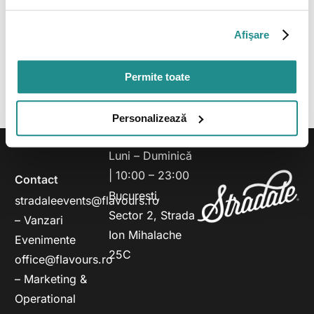
tradiționale franțuzești, cu acel quelque chose, din
partea bucătarilor noștri
Afişare
READ POST
Permite toate
Personalizează
Program
Luni – Duminică
| 10:00 – 23:00
Contact
Bucuresti,
stradaleevents@flavours.ro
Sector 2, Strada
– Vanzari
Ion Mihalache
Evenimente
25C
office@flavours.ro
– Marketing &
Operational