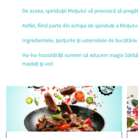
De aceea, spiridușii Moșului vă provoacă să pregăti
Astfel, fiind parte din echipa de spiriduși a Moșulu
Ingredientele, șorțurile și ustensilele de bucătărie
Ho-ho-hoootărâți suntem să aducem magia Sărbăto
Haideți și voi!