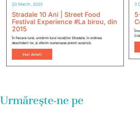
20 March, 2025
3 
Stradale 10 Ani | Street Food
5
Festival Experience #La birou, din
C
2015
Înv
Cră
În fiecare lună, urmărim turul locațiilor Stradale, în ordinea
deschiderii lor, și oferim numeroase premii surpriză.
Vezi detalii
Urmărește-ne pe