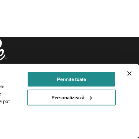
Permite toate
ele
e
Personalizează
e pot