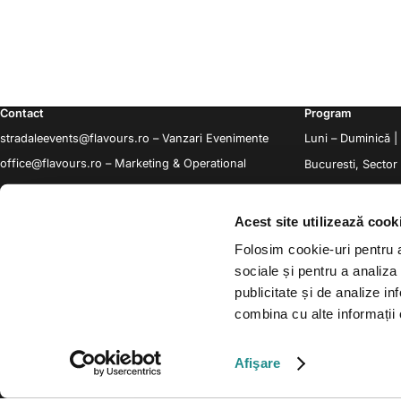
Contact
Program
stradaleevents@flavours.ro
– Vanzari Evenimente
Luni – Duminică |
office@flavours.ro
– Marketing & Operational
Bucuresti, Sector
Acest site utilizează cook
Folosim cookie-uri pentru a 
sociale și pentru a analiza
publicitate și de analize inf
combina cu alte informații o
Afişare