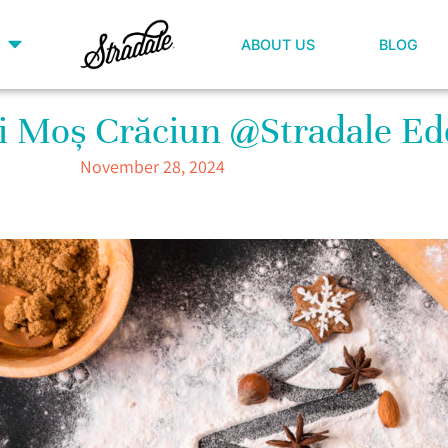
ABOUT US
BLOG
 lui Moș Crăciun @Stradale E
November 28, 2024