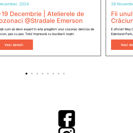
December, 2024
28 Novembe
-19 Decembrie | Atelierele de
Fii unul
ozonaci @Stradale Emerson
Crăciu
ață cum să devii expert în arta pregătirii unui cozonac delicios de
E oficial! Moș 
ciun, pas cu pas. Totul împreună cu bucătarii noștri.
Edenland Park,
Vezi detalii
Vezi de