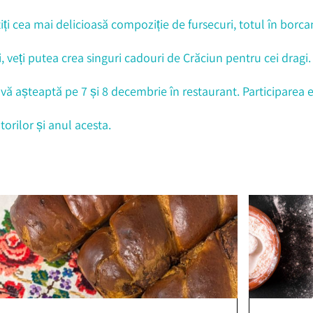
ți cea mai delicioasă compoziție de fursecuri, totul în borcan
i, veți putea crea singuri cadouri de Crăciun pentru cei dragi.
 vă așteaptă pe 7 și 8 decembrie în restaurant. Participarea e
rilor și anul acesta.
HOME
LOCATII
BRANDURI
EVENIMENTE CORPORATE
EVENIMENTE PRIVATE
ABOUT US
BLOG
CONTACT
CARIERE