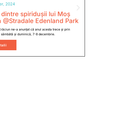
r, 2024
10 January, 2024
 dintre spiridușii lui Moș
Votează anga
n @Stradale Edenland Park
your favorit
Crăciun ne-a anunțat că anul acesta trece și prin
Dacă ai remarcat de-a lung
 sâmbătă și duminică, 7-8 decembrie.
plăcut în mod deosebit, acu
talii
Vezi detalii