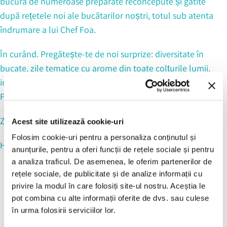
bucura de numeroase preparate reconcepute și gătite
după rețetele noi ale bucătarilor noștri, totul sub atenta
îndrumare a lui Chef Foa.
În curând. Pregătește-te de noi surprize: diversitate în
HOME
bucate, zile tematice cu arome din toate colțurile lumii,
LOCATII
BRANDURI
invitați speciali care vor veni să gătească alături de Chef
EVENIMENTE CORPORATE
Foa.
EVENIMENTE PRIVATE
ABOUT US
BLOG
CONTACT
Zilnic, poți verifica meniul complet
aici
.
Acest site utilizează cookie-uri
CARIERE
Folosim cookie-uri pentru a personaliza conținutul și
Hai la masă!
anunțurile, pentru a oferi funcții de rețele sociale și pentru
a analiza traficul. De asemenea, le oferim partenerilor de
rețele sociale, de publicitate și de analize informații cu
privire la modul în care folosiți site-ul nostru. Aceștia le
pot combina cu alte informații oferite de dvs. sau culese
în urma folosirii serviciilor lor.