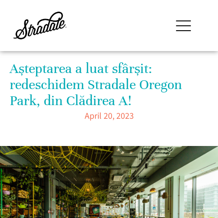
Așteptarea a luat sfârșit:
redeschidem Stradale Oregon
Park, din Clădirea A!
April 20, 2023