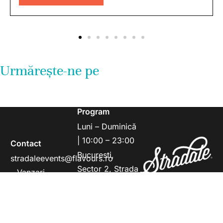
Urmărește-ne pe
Program
Luni – Duminică
| 10:00 – 23:00
Contact
Bucuresti,
stradaleevents@flavours.ro
Sector 2, Strada
– Vanzari
Ion Mihalache
Evenimente
25C
office@flavours.ro
– Marketing &