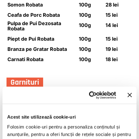
Somon Robata
100g
28 lei
Ceafa de Porc Robata
100g
15 lei
Pulpa de Pui Dezosata
100g
14 lei
Robata
Piept de Pui Robata
100g
15 lei
Branza pe Gratar Robata
100g
19 lei
Carnati Robata
100g
18 lei
Garnituri
Piure de Cartofi
200g
15 lei
Cartofi la Cuptor cu Cimbru
200g
16 lei
si Usturoi
Orez Basmati cu Legume
Acest site utilizează cookie-uri
200g
15 lei
Mexicane
Folosim cookie-uri pentru a personaliza conținutul și
Legume Europene la Abur
200g
19 lei
anunțurile, pentru a oferi funcții de rețele sociale și pentru