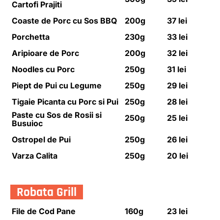
Cartofi Prajiti
Coaste de Porc cu Sos BBQ
200g
37 lei
Porchetta
230g
33 lei
Aripioare de Porc
200g
32 lei
Noodles cu Porc
250g
31 lei
Piept de Pui cu Legume
250g
29 lei
HOME
Tigaie Picanta cu Porc si Pui
250g
28 lei
LOCATII
BRANDURI
Paste cu Sos de Rosii si
EVENIMENTE CORPORATE
250g
25 lei
Busuioc
EVENIMENTE PRIVATE
ABOUT US
Ostropel de Pui
250g
26 lei
BLOG
CONTACT
CARIERE
Varza Calita
250g
20 lei
Robata Grill
File de Cod Pane
160g
23 lei