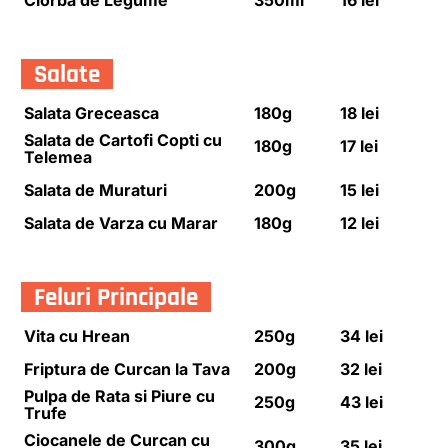
Salate
Salata Greceasca
180g
18 lei
Salata de Cartofi Copti cu
180g
17 lei
Telemea
Salata de Muraturi
200g
15 lei
Salata de Varza cu Marar
180g
12 lei
Feluri Principale
Vita cu Hrean
250g
34 lei
Friptura de Curcan la Tava
200g
32 lei
Pulpa de Rata si Piure cu
250g
43 lei
Trufe
Ciocanele de Curcan cu
300g
35 lei