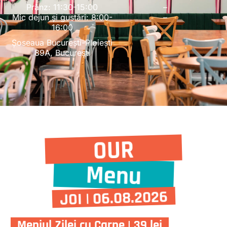
Prânz: 11:30-15:00
–
Mic dejun și gustări: 8:00-
–
16:00
Șoseaua București-Ploiești
89A, București
OUR
Menu
JOI | 06.08.2026
Meniul Zilei cu Carne | 39 lei