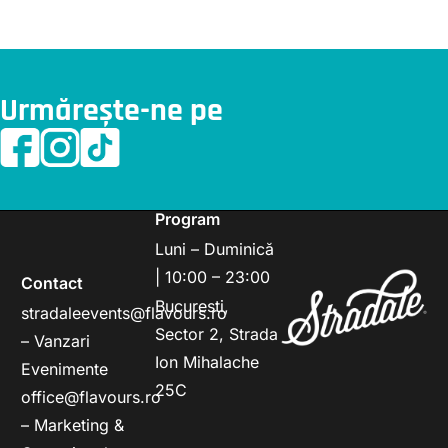
Urmărește-ne pe
Program
Luni – Duminică
| 10:00 – 23:00
Contact
Bucuresti,
stradaleevents@flavours.ro
Sector 2, Strada
– Vanzari
Ion Mihalache
Evenimente
25C
office@flavours.ro
– Marketing &