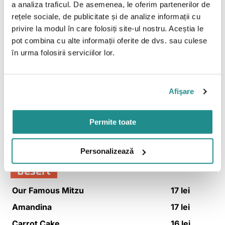
Mamaliga
200g
7 lei
a analiza traficul. De asemenea, le oferim partenerilor de
rețele sociale, de publicitate și de analize informații cu
Palina
100g
5 lei
privire la modul în care folosiți site-ul nostru. Aceștia le
pot combina cu alte informații oferite de dvs. sau culese
în urma folosirii serviciilor lor.
Sandwiches
Sandwich Egg & Bacon
19 lei
Sandwich cu Sunca de
Afişare
21 lei
Curcan
Sandwich cu Snitel de Pui
21 lei
Permite toate
Sandwich cu Salami
18 lei
Personalizează
Desert
Our Famous Mitzu
17 lei
Amandina
17 lei
Carrot Cake
16 lei