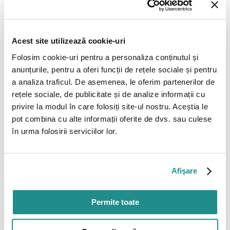
CARIERE
Acest site utilizează cookie-uri
Noutăți în bucate @ Stradale
Folosim cookie-uri pentru a personaliza conținutul și
Willbrook
anunțurile, pentru a oferi funcții de rețele sociale și pentru
a analiza traficul. De asemenea, le oferim partenerilor de
rețele sociale, de publicitate și de analize informații cu
NOUTATI
31.01.2023
privire la modul în care folosiți site-ul nostru. Aceștia le
pot combina cu alte informații oferite de dvs. sau culese
Începând de astăzi, 1 februarie, Stradale îți pregătește
în urma folosirii serviciilor lor.
diversitate în farfurii și zile tematice, cu bucătării
internaționale
Afişare
READ POST
Permite toate