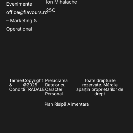
Ion Mihalache
Evenimente
25C
office@flavours.ro
– Marketing &
Operational
Termeni
Copyright
Prelucrarea
Toate drepturile
&
©2025
Datelor cu
rezervate. Mărcile
Conditii
STRADALE
Caracter
aparțin proprietarilor de
Personal
drept
Plan Risipă Alimentară